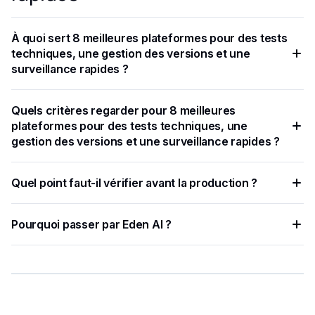
À quoi sert 8 meilleures plateformes pour des tests
techniques, une gestion des versions et une
surveillance rapides ?
Plateforme polyvalente pour les flux de travail d'IA, Eden AI
Quels critères regarder pour 8 meilleures
associe facilité d'utilisation et fonctionnalités avancées pour
plateformes pour des tests techniques, une
permettre une conception et des tests rapides et efficaces.
gestion des versions et une surveillance rapides ?
Associé à un contrôle de version robuste et à une approche
Quel point faut-il vérifier avant la production ?
systématique des tests et des améliorations, vous pouvez
exploiter tout le potentiel des grands modèles de langage
Surveillance des performances : Suivez les performances
(LLM) tout en préservant la cohérence et en permettant une
Pourquoi passer par Eden AI ?
de l'invite au fil du temps pour identifier tout problème.
collaboration efficace.
Eden AI centralise plusieurs fournisseurs IA, simplifie les
tests et limite les intégrations à maintenir.