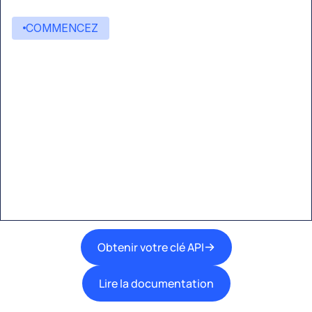
COMMENCEZ
Commencez à créer avec
Eden AI
Une interface unique pour intégrer les
meilleures technologies d’IA dans vos flux de
travail.
Obtenir votre clé API
Lire la documentation