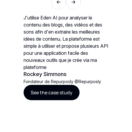
ur sa
J'utilise Eden AI pour analyser le
Nos plat
contenu des blogs, des vidéos et des
numériqu
rt, pour
sons afin d'en extraire les meilleures
divers se
e. Mon
idées de contenu. La plateforme est
un excell
se des
simple à utiliser et propose plusieurs API
l'aide d'
ème
pour une application facile des
plus impo
es
nouveaux outils que je crée via ma
linguisti
ropbox,
plateforme
il est d
Rockey Simmons
mplit
combiner
Alexan
.
Fondateur de Repurposly
@
Repurposly
Fondateu
See the case study
rmatique,
See t