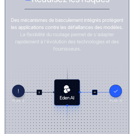
Des mécanismes de basculement intégrés protègent
les applications contre les défaillances des modèles.
La flexibilité du routage permet de s’adapter
rapidement à l’évolution des technologies et des
fournisseurs.