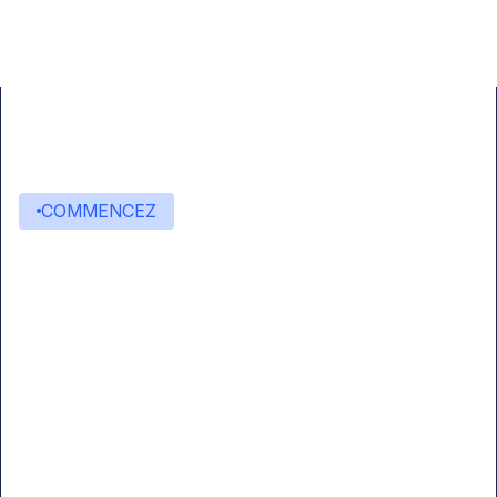
COMMENCEZ
Commencez à créer avec
Eden AI
Une interface unique pour intégrer les
meilleures technologies d’IA dans vos flux de
travail.