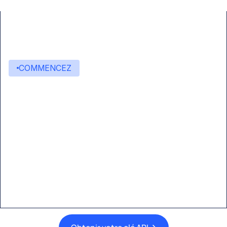
COMMENCEZ
Commencez à créer avec
Eden AI
Une interface unique pour intégrer les
meilleures technologies d’IA dans vos flux de
travail.