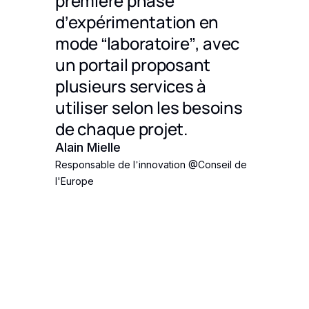
première phase
une gr
arer
d’expérimentation en
techn
s d'IA
mode “laboratoire”, avec
Julien 
CEO
@
Ho
'est
un portail proposant
s
plusieurs services à
lus du
utiliser selon les besoins
rnit
de chaque projet.
iée
Alain Mielle
Responsable de l’innovation
@
Conseil de
l'Europe
des