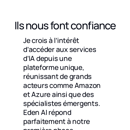
Ils nous font confiance
uvre
Je crois à l’intérêt
Nous 
d’accéder aux services
non s
iments
d’IA depuis une
c'est
ujets
plateforme unique,
frança
, qui
réunissant de grands
impor
re de
acteurs comme Amazon
un es
et Azure ainsi que des
local
d'une
spécialistes émergents.
que s
icile
Eden AI répond
puiss
une
parfaitement à notre
docum