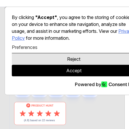
Preferences
By clicking
"Accept"
, you agree to the storing of cooki
on your device to enhance site navigation, analyze site
usage, and assist in our marketing efforts. View our
Priv
Policy
for more information.
Preferences
LLM et modèles d’IA spécialisés,
réunis derrière une API unique avec un
Reject
contrôle total sur les fournisseurs et les
Accept
régions.
Powered by