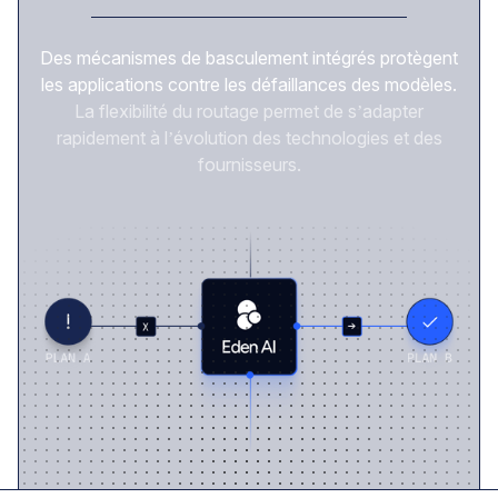
Des mécanismes de basculement intégrés protègent
les applications contre les défaillances des modèles.
La flexibilité du routage permet de s’adapter
rapidement à l’évolution des technologies et des
fournisseurs.