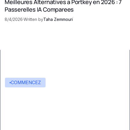
Meilleures Alternatives a Portkey en 2026 : 7
Passerelles IA Comparees
8/4/2026
·
Written by
Taha Zemmouri
COMMENCEZ
Commencez à créer avec
Eden AI
Une interface unique pour intégrer les