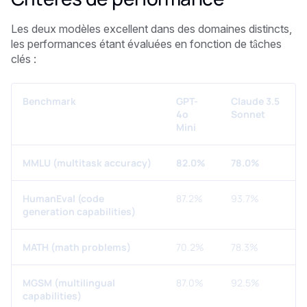
Les deux modèles excellent dans des domaines distincts,
les performances étant évaluées en fonction de tâches
clés :
Benchmark
GPT-
Claude 3.5
4o
Sonnet
Mini
MMLU (multitask accuracy)
82.0%
78.0%
HumanEval (code
87.2%
93.7%
generation capabilities)
MATH (math problems)
70.2%
78.3%
MGSM (multilingual
87.0%
92.5%
capabilities)