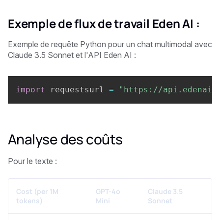
Exemple de flux de travail Eden AI :
Exemple de requête Python pour un chat multimodal avec
Claude 3.5 Sonnet et l'API Eden AI :
import
 requestsurl 
=
"https://api.edenai.
Analyse des coûts
Pour le texte :
Cost (per 1M
GPT-4o
Claude 3.5
tokens)
Mini
Sonnet