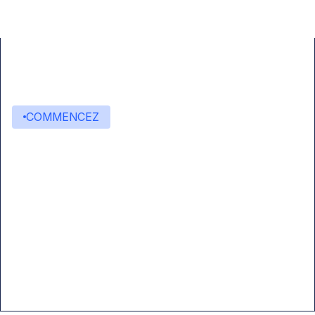
COMMENCEZ
Commencez à créer avec
Eden AI
Une interface unique pour intégrer les
meilleures technologies d’IA dans vos flux de
travail.