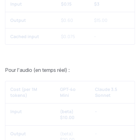
Input
$0.15
$3
Output
$0.60
$15.00
Cached input
$0.075
-
Pour l'audio (en temps réel) :
Cost (per 1M
GPT-4o
Claude 3.5
tokens)
Mini
Sonnet
Input
(beta)
-
$10.00
Output
(beta)
-
$20.00