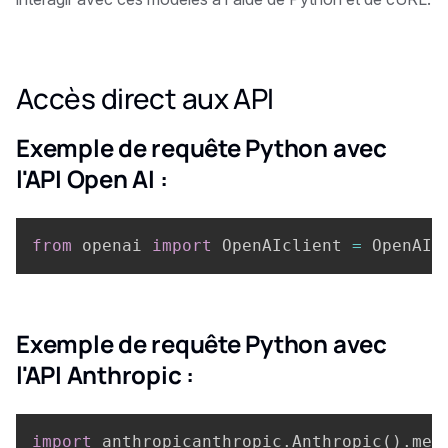
Accès direct aux API
Exemple de requête Python avec
l'API Open AI :
from
 openai 
import
 OpenAIclient 
=
 OpenAI
(
Exemple de requête Python avec
l'API Anthropic :
import
 anthropicanthropic
.
Anthropic
(
)
.
mes