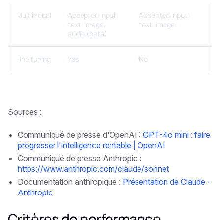
Multimodal
Accepted input:
Accepted input:
text, image,
text, image
audio (beta)
Fine tuning
Yes
No
Sources :
Communiqué de presse d'OpenAI :
GPT-4o mini : faire
progresser l'intelligence rentable | OpenAI
Communiqué de presse Anthropic :
https://www.anthropic.com/claude/sonnet
Documentation anthropique :
Présentation de Claude -
Anthropic
Critères de performance