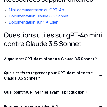
Mini-documentation du GPT-4o
Documentation Claude 3.5 Sonnet
Documentation sur l'IA Eden
Questions utiles sur gPT-4o mini
contre Claude 3.5 Sonnet
À quoi sert GPT-4o mini contre Claude 3.5 Sonnet ?
Le GPT-4o Mini est une option économique, tandis que
Quels critères regarder pour GPT-4o mini contre
Claude 3.5 Sonnet justifie son coût plus élevé par sa
Claude 3.5 Sonnet ?
capacité à gérer des contextes étendus et à générer des
sorties nuancées.
Eden AI fournit une plate-forme rationalisée permettant
Quel point faut-il vérifier avant la production ?
d'interagir à la fois avec GPT-4o mini et Claude Sonnet 3.5
via une API unique, éliminant ainsi le besoin de gérer
Claude 3,5 Sonnet excelle dans le codage, les
plusieurs clés et intégrations.
Pourquoi passer par Eden AI ?