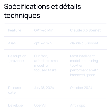
Spécifications et détails
techniques
Feature
GPT-4o Mini
Claude 3.5 Sonnet
Alias
gpt-4o mini
claude 3.5 sonnet
Description
Our fast,
Most intelligent
(provider)
affordable small
model, combining
model for
top-tier
focused tasks
performance with
improved speed.
Release
July 18, 2024
October 2024
date
Developer
OpenAI
Anthropic