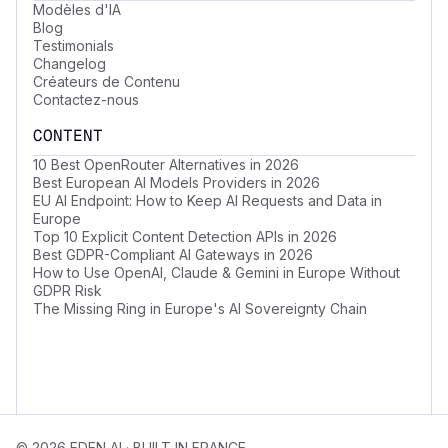
Modèles d'IA
Blog
Testimonials
Changelog
Créateurs de Contenu
Contactez-nous
CONTENT
10 Best OpenRouter Alternatives in 2026
Best European AI Models Providers in 2026
EU AI Endpoint: How to Keep AI Requests and Data in
Europe
Top 10 Explicit Content Detection APIs in 2026
Best GDPR-Compliant AI Gateways in 2026
How to Use OpenAI, Claude & Gemini in Europe Without
GDPR Risk
The Missing Ring in Europe's AI Sovereignty Chain
© 2026 EDEN AI · BUILT IN FRANCE