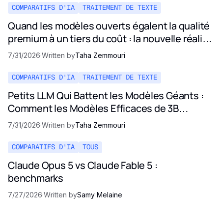
COMPARATIFS D'IA
TRAITEMENT DE TEXTE
Quand les modèles ouverts égalent la qualité
premium à un tiers du coût : la nouvelle réalité
des prix de l'IA
7/31/2026
·
Written by
Taha Zemmouri
COMPARATIFS D'IA
TRAITEMENT DE TEXTE
Petits LLM Qui Battent les Modèles Géants :
Comment les Modèles Efficaces de 3B
Rivalisent avec Opus et GPT-5
7/31/2026
·
Written by
Taha Zemmouri
COMPARATIFS D'IA
TOUS
Claude Opus 5 vs Claude Fable 5 :
benchmarks
7/27/2026
·
Written by
Samy Melaine