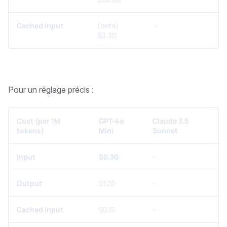
Cached input
(beta)
-
$0.30
Pour un réglage précis :
Cost (per 1M
GPT-4o
Claude 3.5
tokens)
Mini
Sonnet
Input
$0.30
-
Output
$1.20
-
Cached input
$0.15
-