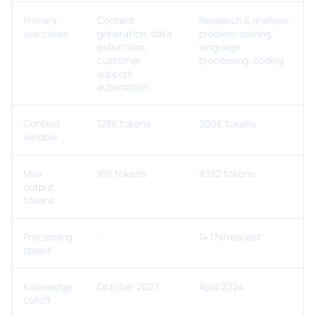
Primary
Content
Research & analysis,
use cases
generation, data
problem-solving,
extraction,
language
customer
processing, coding
support
automation
Context
128K tokens
200K tokens
window
Max
16K tokens
8,192 tokens
output
tokens
Processing
-
14.17s/request
speed
Knowledge
October 2023
April 2024
cutoff