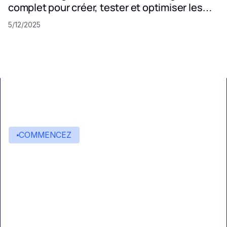
complet pour créer, tester et optimiser les
invites LLM
5/12/2025
COMMENCEZ
Commencez à créer avec
Eden AI
Une interface unique pour intégrer les