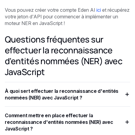
Vous pouvez créer votre compte Eden AI
ici
et récupérez
votre jeton d'API pour commencer à implémenter un
moteur NER en JavaScript !
Questions fréquentes sur
effectuer la reconnaissance
d'entités nommées (NER) avec
JavaScript
À quoi sert effectuer la reconnaissance d'entités
nommées (NER) avec JavaScript ?
SpacY est une bibliothèque pour traitement avancé du
Comment mettre en place effectuer la
langage naturel en JavaScript et Cython.
reconnaissance d'entités nommées (NER) avec
JavaScript ?