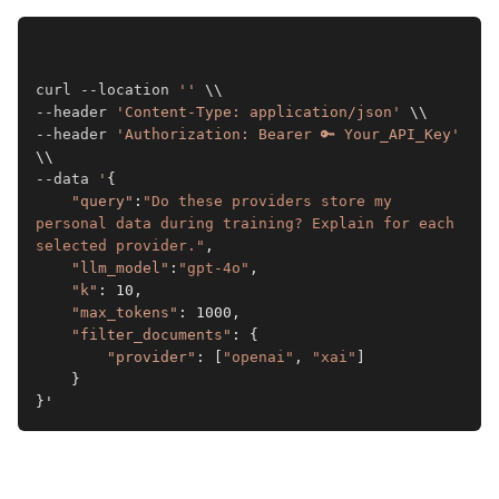
curl --location
'
'
 \\
--header
'Content-Type: application/json'
 \\
--header
'Authorization: Bearer 🔑 Your_API_Key'
\\
--data
'
{
"query"
:
"Do these providers store my 
personal data during training? Explain for each 
selected provider."
,
"llm_model"
:
"gpt-4o"
,
"k"
: 10,
"max_tokens"
: 1000,
"filter_documents"
: {
"provider"
: [
"openai"
, 
"xai"
]
    }
}'