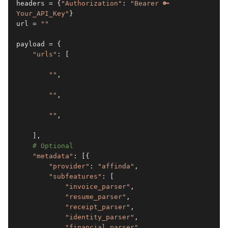
headers = {
"Authorization"
: 
"Bearer 🔑 
Your_API_Key"
}
url = 
"
"
payload = {
"urls"
: [
"
"
,
"
"
,
"
"
,
    ],
# Optional
"metadata"
: [{
"provider"
: 
"affinda"
,
"subfeatures"
: [
"invoice_parser"
,
"resume_parser"
,
"receipt_parser"
,
"identity_parser"
,
"financial_parser"