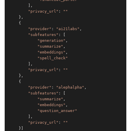
        ],
"privacy_url"
: 
"
"
    },
    {
"provider"
: 
"ai21labs"
,
"subfeatures"
: [
"generation"
,
"summarize"
,
"embeddings"
,
"spell_check"
        ],
"privacy_url"
: 
"
"
    },
    {
"provider"
: 
"alephalpha"
,
"subfeatures"
: [
"summarize"
,
"embeddings"
,
"question_answer"
        ],
"privacy_url"
: 
"
"
    }]