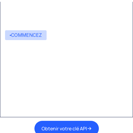
COMMENCEZ
Commencez à créer avec
Eden AI
Une interface unique pour intégrer les
meilleures technologies d’IA dans vos flux de
travail.
Obtenir votre clé API