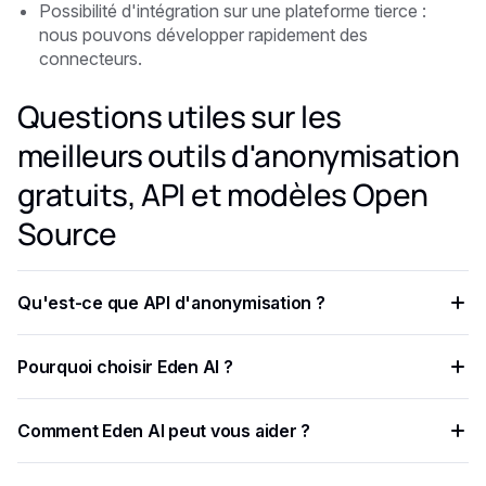
Possibilité d'intégration sur une plateforme tierce :
nous pouvons développer rapidement des
connecteurs.
Questions utiles sur les
meilleurs outils d'anonymisation
gratuits, API et modèles Open
Source
Qu'est-ce que API d'anonymisation ?
API d'anonymisation des images , également appelée
Pourquoi choisir Eden AI ?
désidentification des images ou dépersonnalisation des
images, est le processus automatisé de suppression des
Compte tenu des coûts et des défis potentiels liés aux
informations personnelles ou sensibles des images. Son
Comment Eden AI peut vous aider ?
modèles open source, une solution rentable consiste à
objectif principal est de protéger la confidentialité et la
utiliser des API. Eden AI facilite l'intégration et la mise en
Eden AI représente l'avenir de l'utilisation de l'IA dans les
sécurité des personnes susceptibles d'apparaître sur des