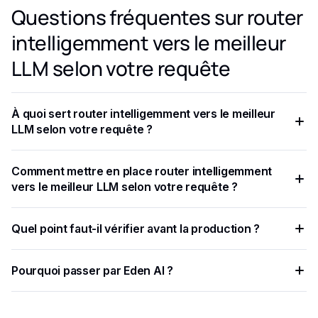
Questions fréquentes sur router
intelligemment vers le meilleur
LLM selon votre requête
À quoi sert router intelligemment vers le meilleur
LLM selon votre requête ?
Router intelligemment signifie envoyer chaque requête au
Comment mettre en place router intelligemment
LLM qui convient le mieux à cette tâche spécifique.
vers le meilleur LLM selon votre requête ?
Router les requêtes vers le meilleur LLM constitue un
Quel point faut-il vérifier avant la production ?
avantage compétitif en 2025 et au-delà.
Une couche de routage vous permettant de diriger les
Pourquoi passer par Eden AI ?
requêtes vers le modèle optimal selon des critères et des
données en temps réel,.
Eden AI centralise plusieurs fournisseurs IA, simplifie les
tests et limite les intégrations à maintenir.