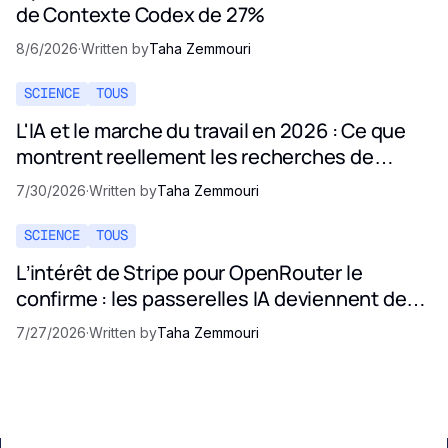
de Contexte Codex de 27%
8/6/2026
·
Written by
Taha Zemmouri
SCIENCE
TOUS
L'IA et le marche du travail en 2026 : Ce que
montrent reellement les recherches de
Stanford
7/30/2026
·
Written by
Taha Zemmouri
SCIENCE
TOUS
L’intérêt de Stripe pour OpenRouter le
confirme : les passerelles IA deviennent des
infrastructures critiques
7/27/2026
·
Written by
Taha Zemmouri