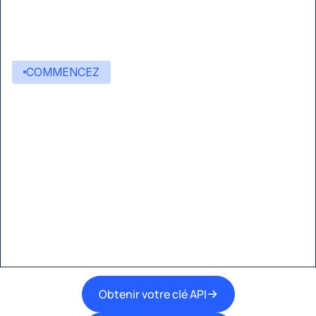
COMMENCEZ
Commencez à créer avec
Eden AI
Une interface unique pour intégrer les
meilleures technologies d’IA dans vos flux de
travail.
Obtenir votre clé API