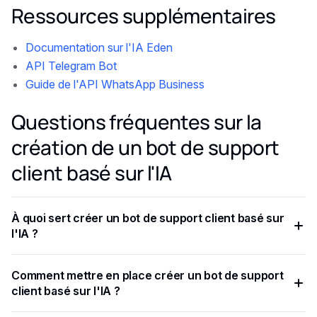
Ressources supplémentaires
Documentation sur l'IA Eden
API Telegram Bot
Guide de l'API WhatsApp Business
Questions fréquentes sur la
création de un bot de support
client basé sur l'IA
À quoi sert créer un bot de support client basé sur
l'IA ?
L'automatisation du support client a considérablement
Comment mettre en place créer un bot de support
évolué et les chatbots alimentés par l'IA proposent
client basé sur l'IA ?
désormais une assistance personnalisée et basée sur les
connaissances.