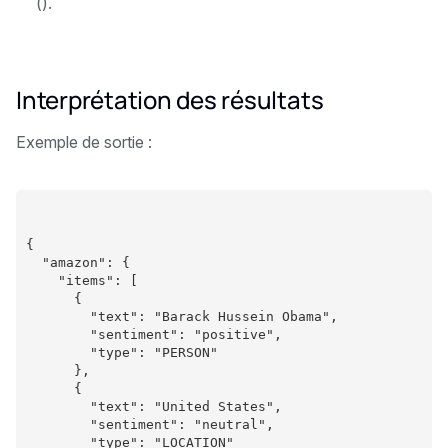
().
Interprétation des résultats
Exemple de sortie :
{
  "amazon": {
    "items": [
      {
        "text": "Barack Hussein Obama",
        "sentiment": "positive",
        "type": "PERSON"
      },
      {
        "text": "United States",
        "sentiment": "neutral",
        "type": "LOCATION"