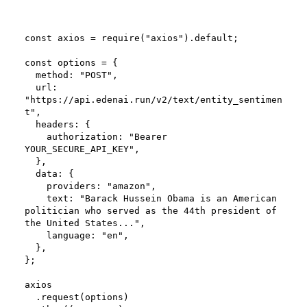
const axios = require("axios").default;
const options = {
  method: "POST",
  url: 
"https://api.edenai.run/v2/text/entity_sentimen
t",
  headers: {
    authorization: "Bearer 
YOUR_SECURE_API_KEY",
  },
  data: {
    providers: "amazon",
    text: "Barack Hussein Obama is an American 
politician who served as the 44th president of 
the United States...",
    language: "en",
  },
};
axios
  .request(options)