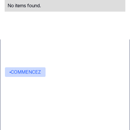
No items found.
COMMENCEZ
Commencez à créer avec
Eden AI
Une interface unique pour intégrer les
meilleures technologies d’IA dans vos flux de