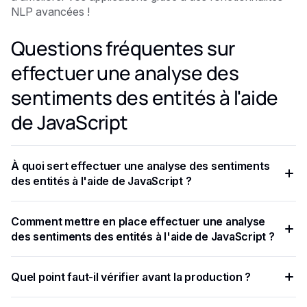
NLP avancées !
Questions fréquentes sur
effectuer une analyse des
sentiments des entités à l'aide
de JavaScript
À quoi sert effectuer une analyse des sentiments
des entités à l'aide de JavaScript ?
Analyse du sentiment des entités est une technique de
Comment mettre en place effectuer une analyse
traitement du langage naturel (NLP) qui identifie des entités
des sentiments des entités à l'aide de JavaScript ?
(telles que des personnes, des marques, des lieux ou des
produits) dans un texte et détermine le sentiment associé à
Vous trouverez ci-dessous un exemple de code qui montre
Quel point faut-il vérifier avant la production ?
chaque entité.
comment effectuer une analyse des sentiments des entités
à l'aide de JavaScript et de l'API Eden AI.
Ce didacticiel couvre les techniques essentielles pour