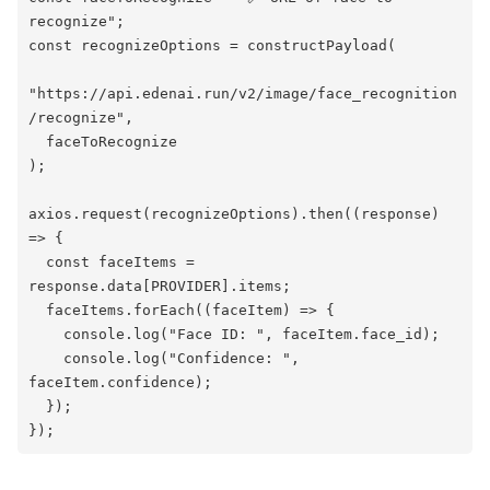
recognize";
const recognizeOptions = constructPayload(
"https://api.edenai.run/v2/image/face_recognition
/recognize",
  faceToRecognize
);
axios.request(recognizeOptions).then((response) 
=> {
  const faceItems = 
response.data[PROVIDER].items;
  faceItems.forEach((faceItem) => {
    console.log("Face ID: ", faceItem.face_id);
    console.log("Confidence: ", 
faceItem.confidence);
  });
});