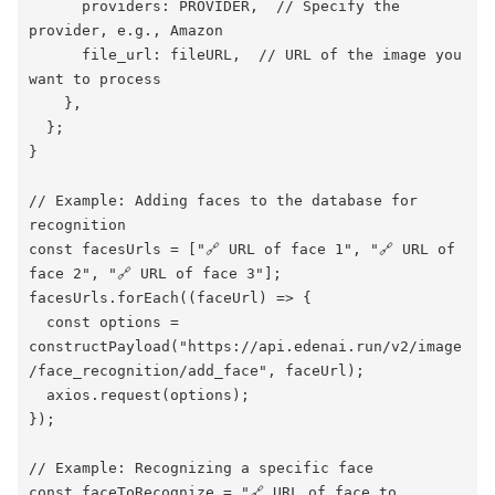
      providers: PROVIDER,  // Specify the 
provider, e.g., Amazon
      file_url: fileURL,  // URL of the image you 
want to process
    },
  };
}
// Example: Adding faces to the database for 
recognition
const facesUrls = ["🔗 URL of face 1", "🔗 URL of 
face 2", "🔗 URL of face 3"];
facesUrls.forEach((faceUrl) => {
  const options = 
constructPayload("https://api.edenai.run/v2/image
/face_recognition/add_face", faceUrl);
  axios.request(options);
});
// Example: Recognizing a specific face
const faceToRecognize = "🔗 URL of face to 