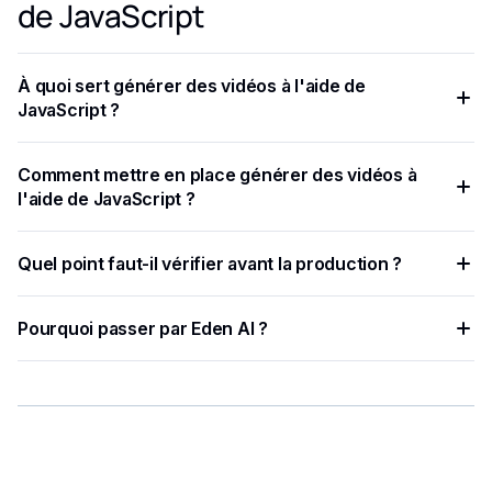
de JavaScript
À quoi sert générer des vidéos à l'aide de
JavaScript ?
Dans ce didacticiel, nous avons expliqué comment générer
Comment mettre en place générer des vidéos à
des vidéos à l'aide de l'API JavaScript d'Eden AI.
l'aide de JavaScript ?
Pour commencer, vous devez installer les bibliothèques
Quel point faut-il vérifier avant la production ?
JavaScript nécessaires pour effectuer des requêtes HTTP.
L'en-tête Authorization contient votre jeton d'API et les
Pourquoi passer par Eden AI ?
paramètres de demande spécifient des options
supplémentaires telles que response_as_dict,
Eden AI centralise plusieurs fournisseurs IA, simplifie les
show_base_64 et show_original_response.
tests et limite les intégrations à maintenir.