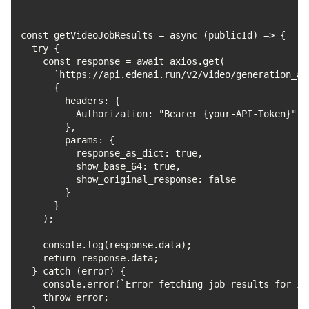
const getVideoJobResults = async (publicId) => {
  try {
    const response = await axios.get(
      `https://api.edenai.run/v2/video/generation_as
      {
        headers: {
          Authorization: "Bearer {your-API-Token}"
        },
        params: {
          response_as_dict: true,
          show_base_64: true,
          show_original_response: false
        }
      }
    );
    console.log(response.data);
    return response.data;
  } catch (error) {
    console.error(`Error fetching job results for ID
    throw error;