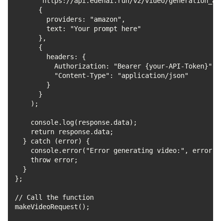
      "https://api.edenai.run/v2/video/generation_as
      {
        providers: "amazon",
        text: "Your prompt here"
      },
      {
        headers: {
          Authorization: "Bearer {your-API-Token}",
          "Content-Type": "application/json"
        }
      }
    );
    console.log(response.data);
    return response.data;
  } catch (error) {
    console.error("Error generating video:", error);
    throw error;
  }
};
// Call the function
makeVideoRequest();