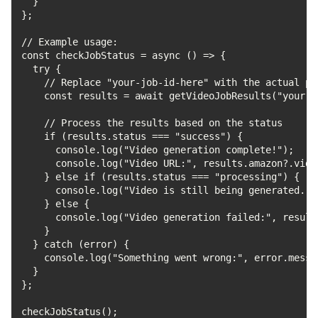
  }
};
// Example usage:
const checkJobStatus = async () => {
  try {
    // Replace "your-job-id-here" with the actual pu
    const results = await getVideoJobResults("your-j
    // Process the results based on the status
    if (results.status === "success") {
      console.log("Video generation complete!");
      console.log("Video URL:", results.amazon?.vide
    } else if (results.status === "processing") {
      console.log("Video is still being generated...
    } else {
      console.log("Video generation failed:", result
    }
  } catch (error) {
    console.log("Something went wrong:", error.messa
  }
};
checkJobStatus();