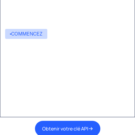
COMMENCEZ
Commencez à créer avec
Eden AI
Une interface unique pour intégrer les
meilleures technologies d’IA dans vos flux de
travail.
Obtenir votre clé API