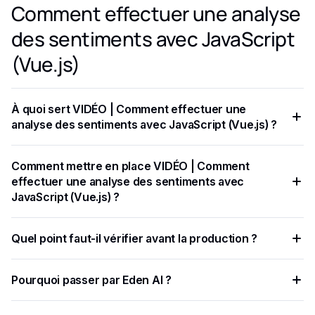
Comment effectuer une analyse
des sentiments avec JavaScript
(Vue.js)
À quoi sert VIDÉO | Comment effectuer une
analyse des sentiments avec JavaScript (Vue.js) ?
Également connue sous le nom d'Opinion Mining, l'analyse
Comment mettre en place VIDÉO | Comment
des sentiments est une technique de NLP (traitement du
effectuer une analyse des sentiments avec
langage naturel) qui détecte les sentiments positifs, négatifs
JavaScript (Vue.js) ?
ou neutres dans le texte.
Tout d'abord, vous devez copier l'extrait de code en
Quel point faut-il vérifier avant la production ?
JavaScript depuis l'API d'analyse des sentiments d'Eden AI
et le coller directement dans votre fonction.
C'est tout avec notre application KindChat ! 😎 L'analyse
Pourquoi passer par Eden AI ?
des sentiments avec JavaScript n'a jamais été aussi simple !
Eden AI centralise plusieurs fournisseurs IA, simplifie les