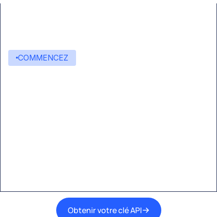
COMMENCEZ
Commencez à créer avec
Eden AI
Une interface unique pour intégrer les
meilleures technologies d’IA dans vos flux de
travail.
Obtenir votre clé API