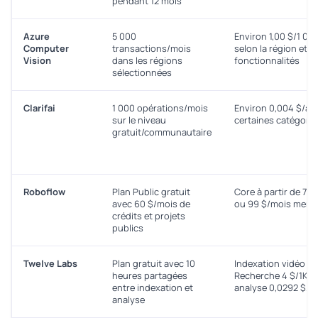
pendant 12 mois
Azure
5 000
Environ 1,00 $/1 00
Computer
transactions/mois
selon la région et l
Vision
dans les régions
fonctionnalités
sélectionnées
Clarifai
1 000 opérations/mois
Environ 0,004 $/ap
sur le niveau
certaines catégorie
gratuit/communautaire
Roboflow
Plan Public gratuit
Core à partir de 79
avec 60 $/mois de
ou 99 $/mois mens
crédits et projets
publics
Twelve Labs
Plan gratuit avec 10
Indexation vidéo 0,
heures partagées
Recherche 4 $/1K r
entre indexation et
analyse 0,0292 $/m
analyse