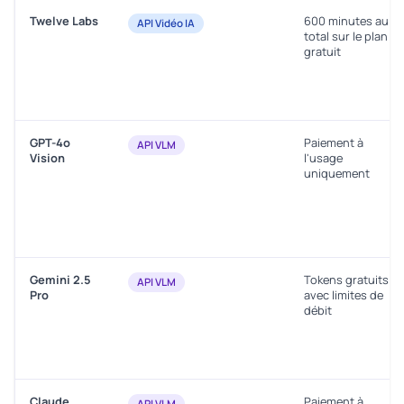
Twelve Labs
600 minutes au
API Vidéo IA
total sur le plan
gratuit
GPT-4o
Paiement à
API VLM
Vision
l'usage
uniquement
Gemini 2.5
Tokens gratuits
API VLM
Pro
avec limites de
débit
Claude
Paiement à
API VLM