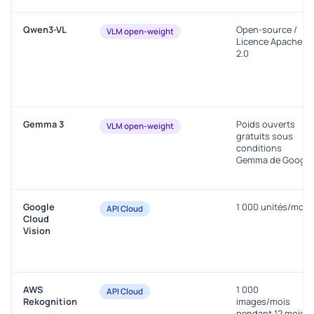
Qwen3-VL
Open-source /
VLM open-weight
Licence Apache
2.0
Gemma 3
Poids ouverts
VLM open-weight
gratuits sous
conditions
Gemma de Google
Google
1 000 unités/mois
API Cloud
Cloud
Vision
AWS
1 000
API Cloud
Rekognition
images/mois
pendant 12 mois