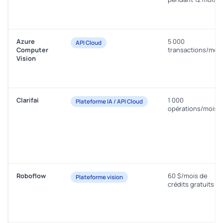
Azure
5 000
API Cloud
Computer
transactions/mois
Vision
Clarifai
1 000
Plateforme IA / API Cloud
opérations/mois
Roboflow
60 $/mois de
Plateforme vision
crédits gratuits