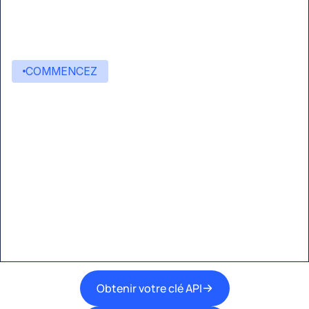
COMMENCEZ
Commencez à créer avec
Eden AI
Une interface unique pour intégrer les
meilleures technologies d’IA dans vos flux de
travail.
Obtenir votre clé API