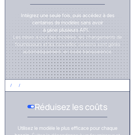
Intégrez une seule fois, puis accédez à des
centaines de modèles sans avoir
à gérer plusieurs API.
Les mises à jour des modèles, les changements de
fournisseurs et les nouvelles versions sont gérés
automatiquement, en toute transparence.
/
2
/
CONTRÔLEZ LES COÛTS
Réduisez les coûts
Utilisez le modèle le plus efficace pour chaque