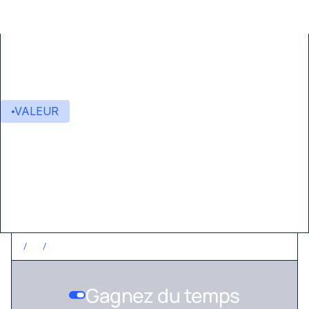
VALEUR
Valeur ajoutée
/
1
/
GAGNEZ DU TEMPS
Gagnez du temps