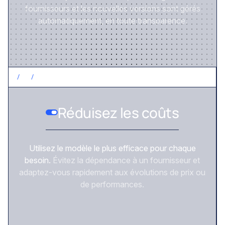
fournisseurs et les nouvelles versions sont gérés
automatiquement, en toute transparence.
/
2
/
CONTRÔLEZ LES COÛTS
Réduisez les coûts
Utilisez le modèle le plus efficace pour chaque
besoin.
Évitez la dépendance à un fournisseur et
adaptez-vous rapidement aux évolutions de prix ou
de performances.