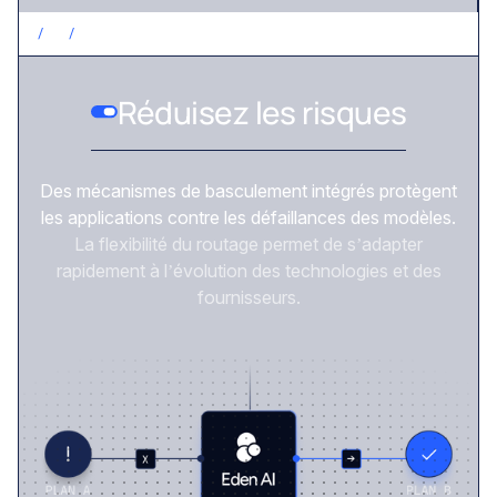
/
3
/
RÉDUISEZ LES RISQUES
Réduisez les risques
Des mécanismes de basculement intégrés protègent
les applications contre les défaillances des modèles.
La flexibilité du routage permet de s’adapter
rapidement à l’évolution des technologies et des
fournisseurs.