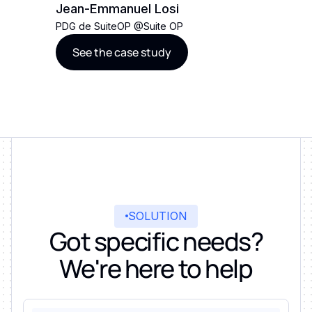
Jean-Emmanuel Losi
Jean-E
PDG de SuiteOP
@
Suite OP
PDG de S
See the case study
See t
SOLUTION
Got specific needs?
We're here to help