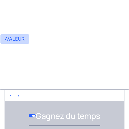
VALEUR
Valeur ajoutée
/
1
/
GAGNEZ DU TEMPS
Gagnez du temps