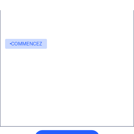
COMMENCEZ
Commencez à créer avec
Eden AI
Une interface unique pour intégrer les
meilleures technologies d’IA dans vos flux de
travail.