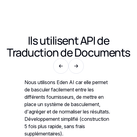
Ils utilisent
API de
Traduction de Documents
 permet
Nous utilisons Eden AI car elle permet
Nous uti
s
de basculer facilement entre les
de bascul
re en
différents fournisseurs, de mettre en
différent
ent,
place un système de basculement,
place un
ésultats.
d'agréger et de normaliser les résultats.
d'agréger
truction
Développement simplifié (construction
Développ
5 fois plus rapide, sans frais
5 fois pl
supplémentaires).
suppléme