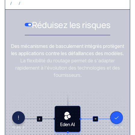
/
3
/
RÉDUISEZ LES RISQUES
Réduisez les risques
Des mécanismes de basculement intégrés protègent
les applications contre les défaillances des modèles.
La flexibilité du routage permet de s’adapter
rapidement à l’évolution des technologies et des
fournisseurs.