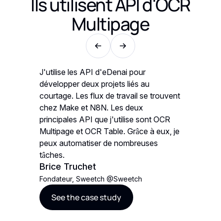
Ils utilisent
API d'OCR
Multipage
i
J'utilise les API d'eDenai pour
Notre cas
RAG
développer deux projets liés au
consiste
on),
courtage. Les flux de travail se trouvent
(Retriev
cuments
chez Make et N8N. Les deux
basé sur
gration
principales API que j'utilise sont OCR
commercia
 services
Multipage et OCR Table. Grâce à eux, je
d'eDenai 
eforme en
peux automatiser de nombreuses
disponib
s
tâches.
ont fait 
Brice Truchet
Angelo
Fondateur, Sweetch
@
Sweetch
PDG, DIV
See the case study
See t