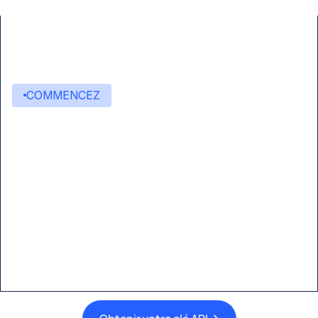
COMMENCEZ
Commencez à créer avec
Eden AI
Une interface unique pour intégrer les
meilleures technologies d’IA dans vos flux de
travail.