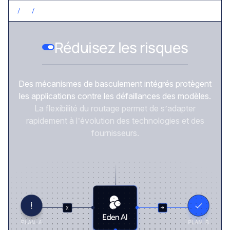
/
3
/
RÉDUISEZ LES RISQUES
Réduisez les risques
Des mécanismes de basculement intégrés protègent
les applications contre les défaillances des modèles.
La flexibilité du routage permet de s’adapter
rapidement à l’évolution des technologies et des
fournisseurs.