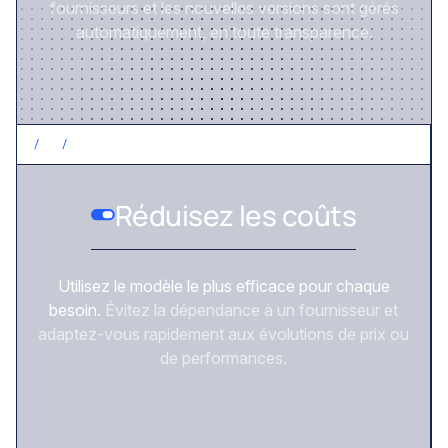
fournisseurs et les nouvelles versions sont gérés
automatiquement, en toute transparence.
/
2
/
CONTRÔLEZ LES COÛTS
Réduisez les coûts
Utilisez le modèle le plus efficace pour chaque
besoin.
Évitez la dépendance à un fournisseur et
adaptez-vous rapidement aux évolutions de prix ou
de performances.