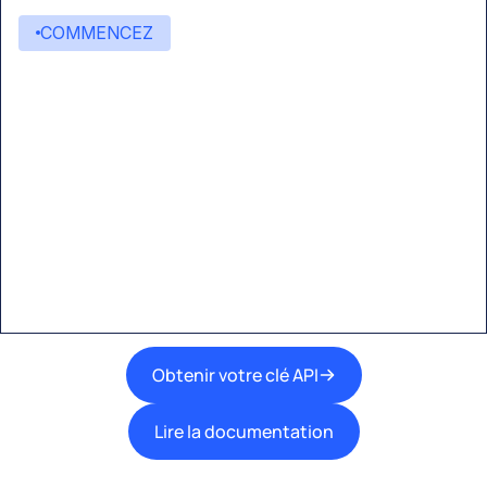
COMMENCEZ
Commencez à créer avec
Eden AI
Une interface unique pour intégrer les
meilleures technologies d’IA dans vos flux de
travail.
Obtenir votre clé API
Lire la documentation