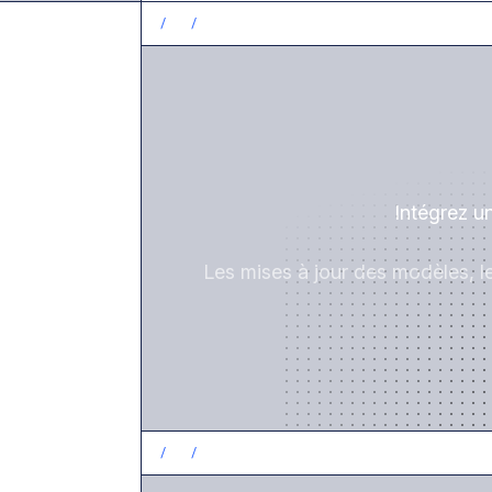
/
1
/
Intégrez u
Les mises à jour des modèles, l
/
2
/