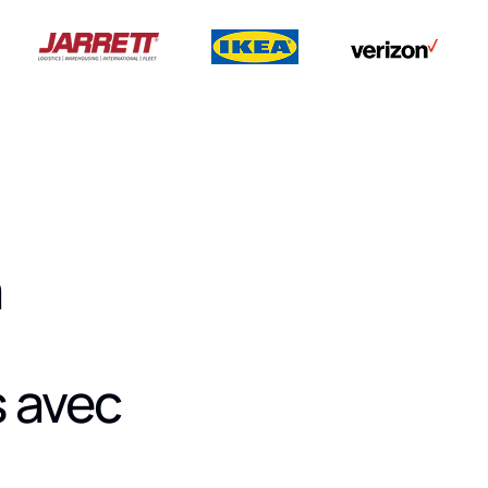
a
s avec