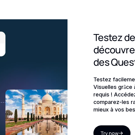
Testez de
découvrez
des Quest
Testez facileme
Visuelles grâce 
requis ! Accéde
comparez-les ra
mieux à vos bes
Try now