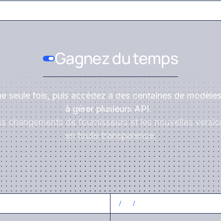
Gagnez du temps
ne seule fois, puis accédez à des centaines de modèles
à gérer plusieurs API.
es changements de fournisseurs et les nouvelles vers
en toute transparence.
CONTRÔLEZ LES COÛTS
/
3
/