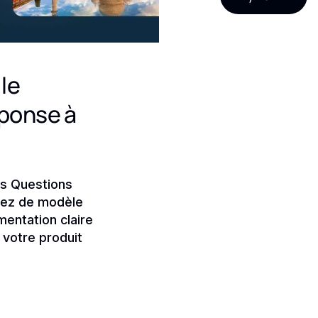
 le
éponse à
es Questions
ngez de modèle
mentation claire
 votre produit