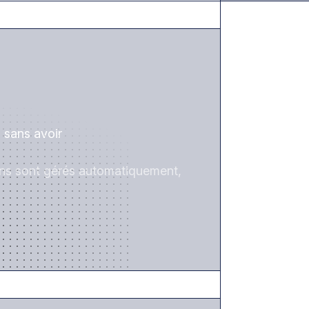
GAGNEZ DU TEMPS
 sans avoir
ions sont gérés automatiquement,
RÉDUISEZ LES RISQUES