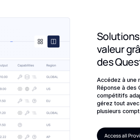
Solutions
valeur gr
des Quest
Accédez à une m
Réponse à des Q
compétitifs ada
gérez tout avec
plusieurs compt
Access all Prov