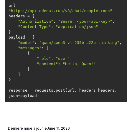
url = 
"https://api.edenai.run/v3/chat/completions"
"Authorization"
: 
"Bearer <your-api-key>"
"Content-Type"
: 
"application/json"
"model"
: 
"qwen/qwen3-vl-235b-a22b-thinking"
"messages"
"role"
: 
"user"
"content"
: 
"Hello, Qwen!"
response = requests.post(url, headers=headers, 
Dernière mise à jour le
June 11, 2026