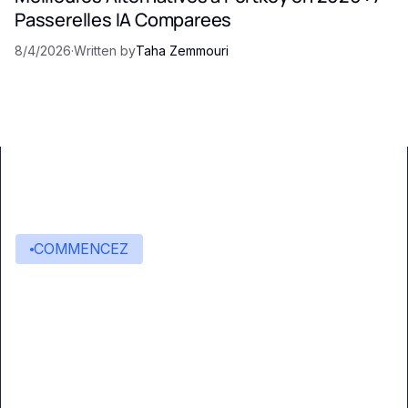
Passerelles IA Comparees
8/4/2026
·
Written by
Taha Zemmouri
COMMENCEZ
Commencez à créer avec
Eden AI
Une interface unique pour intégrer les