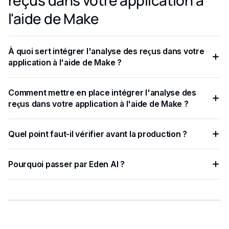
reçus dans votre application à
l'aide de Make
À quoi sert intégrer l'analyse des reçus dans votre
application à l'aide de Make ?
Si vous recherchez un moyen plus simple et plus rapide
Comment mettre en place intégrer l'analyse des
d'implémenter l'analyse des reçus dans votre application,
reçus dans votre application à l'aide de Make ?
ignorez le didacticiel et regardez la vidéo ci-dessous.
L'analyse des reçus peut être utilisée dans diverses
Quel point faut-il vérifier avant la production ?
applications telles que la gestion des dépenses, la
comptabilité et la comptabilité.
Si vous souhaitez intégrer d'autres fonctionnalités à votre
Pourquoi passer par Eden AI ?
application, nous vous suggérons de lire l'article de Make
sur 5 solutions d'IA prêtes à l'emploi pour créer et optimiser
Eden AI centralise plusieurs fournisseurs IA, simplifie les
des projets d'IA.
tests et limite les intégrations à maintenir.