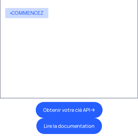
COMMENCEZ
Commencez à créer avec
Eden AI
Une interface unique pour intégrer les
meilleures technologies d’IA dans vos flux de
travail.
Obtenir votre clé API
Lire la documentation