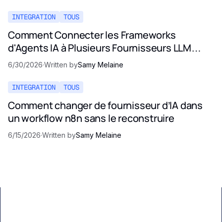
INTEGRATION
TOUS
Comment Connecter les Frameworks
d'Agents IA à Plusieurs Fournisseurs LLM
(Guide 2026)
6/30/2026
·
Written by
Samy Melaine
INTEGRATION
TOUS
Comment changer de fournisseur d’IA dans
un workflow n8n sans le reconstruire
6/15/2026
·
Written by
Samy Melaine