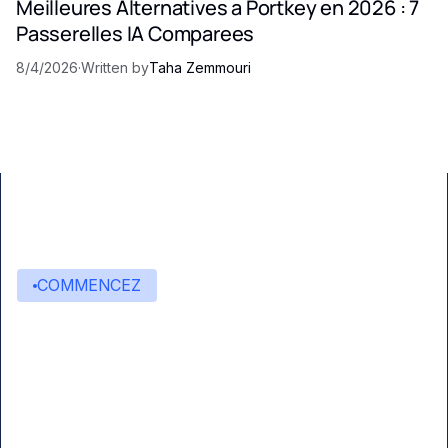
Meilleures Alternatives a Portkey en 2026 : 7
Passerelles IA Comparees
8/4/2026
·
Written by
Taha Zemmouri
COMMENCEZ
Commencez à créer avec
Eden AI
Une interface unique pour intégrer les