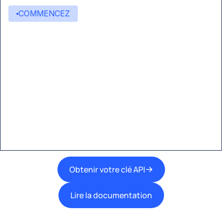
COMMENCEZ
Commencez à créer avec
Eden AI
Une interface unique pour intégrer les
meilleures technologies d’IA dans vos flux de
travail.
Obtenir votre clé API
Lire la documentation