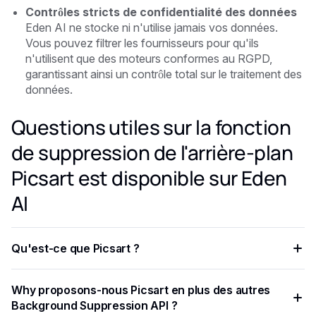
Contrôles stricts de confidentialité des données
Eden AI ne stocke ni n'utilise jamais vos données.
Vous pouvez filtrer les fournisseurs pour qu'ils
n'utilisent que des moteurs conformes au RGPD,
garantissant ainsi un contrôle total sur le traitement des
données.
Questions utiles sur la fonction
de suppression de l'arrière-plan
Picsart est disponible sur Eden
AI
Qu'est-ce que Picsart ?
Picsart est une plateforme créative largement reconnue qui
Why proposons-nous Picsart en plus des autres
permet aux particuliers et aux entreprises de concevoir,
Background Suppression API ?
modifier et partager du contenu visuel sans effort. Depuis