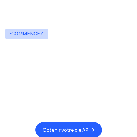
COMMENCEZ
Commencez à créer avec
Eden AI
Une interface unique pour intégrer les
meilleures technologies d’IA dans vos flux de
travail.
Obtenir votre clé API