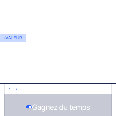
VALEUR
Valeur ajoutée
/
1
/
GAGNEZ DU TEMPS
Gagnez du temps