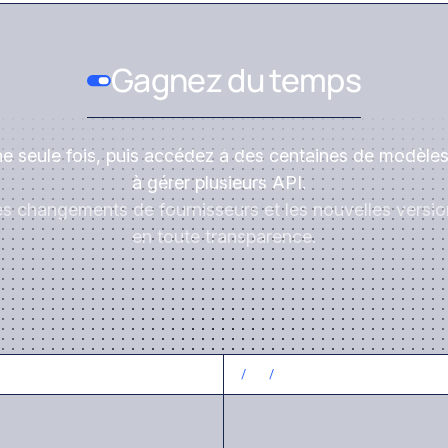
Gagnez du temps
ne seule fois, puis accédez à des centaines de modèles
à gérer plusieurs API.
es changements de fournisseurs et les nouvelles vers
en toute transparence.
CONTRÔLEZ LES COÛTS
/
3
/