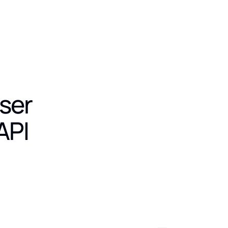
ser
API