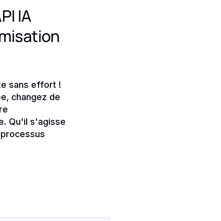
PI IA
ymisation
e sans effort !
ée, changez de
re
. Qu'il s'agisse
s processus