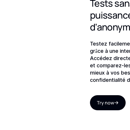
Tests san
puissance
d'anonymi
Testez facileme
grâce à une inte
Accédez direct
et comparez-les
mieux à vos bes
confidentialité 
Try now