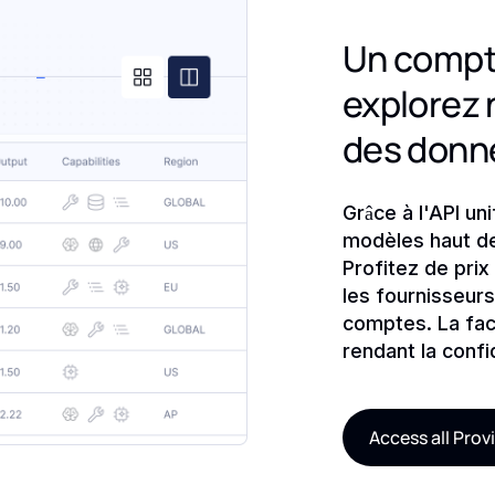
Un compte,
explorez 
des donn
Grâce à l'API un
modèles haut d
Profitez de prix
les fournisseurs
comptes. La fact
rendant la confi
Access all Prov