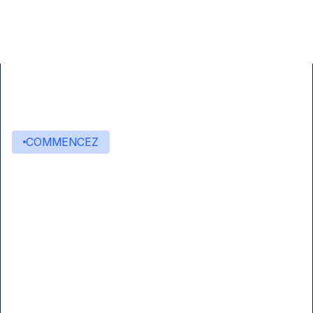
COMMENCEZ
Commencez à créer avec
Eden AI
Une interface unique pour intégrer les
meilleures technologies d’IA dans vos flux de
travail.