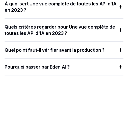
À quoi sert Une vue complète de toutes les API d'IA
en 2023 ?
Eden AI est un moyen plus rapide et plus efficace d'utiliser
Quels critères regarder pour Une vue complète de
les API d'IA.
toutes les API d'IA en 2023 ?
Les API d'IA permettent aux développeurs d'intégrer des
Quel point faut-il vérifier avant la production ?
fonctionnalités d'IA avancées à leurs applications ou
services en adressant des requêtes à l'API et en recevant
Les API génératives sont un type d'API d'IA qui utilise des
des réponses.
Pourquoi passer par Eden AI ?
algorithmes d'apprentissage automatique pour générer du
nouveau contenu en fonction d'un ensemble donné
Eden AI centralise plusieurs fournisseurs IA, simplifie les
d'entrées.
tests et limite les intégrations à maintenir.