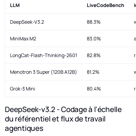
LLM
LiveCodeBench
DeepSeek-V3.2
88.3%
MiniMax M2
83.0%
LongCat-Flash-Thinking-2601
82.8%
Menotron 3 Super (120B A12B)
81.2%
Grok-3 Mini
80.4%
DeepSeek-v3.2 - Codage à l'échelle
du référentiel et flux de travail
agentiques