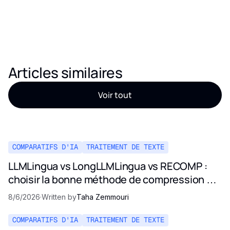
Articles similaires
Voir tout
COMPARATIFS D'IA
TRAITEMENT DE TEXTE
LLMLingua vs LongLLMLingua vs RECOMP :
choisir la bonne méthode de compression de
prompt en 2026
8/6/2026
·
Written by
Taha Zemmouri
COMPARATIFS D'IA
TRAITEMENT DE TEXTE