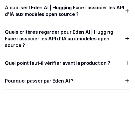
À quoi sert Eden AI | Hugging Face : associer les API
d'IA aux modèles open source ?
Eden AI se consacre à la consolidation des meilleures API
Quels critères regarder pour Eden AI | Hugging
d'IA au sein d'une seule plateforme, tandis que Hugging
Face : associer les API d'IA aux modèles open
Face est réputé pour l'accent mis sur les modèles open
source ?
source.
Recherche et enseignement : Il constitue une ressource
Quel point faut-il vérifier avant la production ?
précieuse pour les chercheurs, les étudiants et les
développeurs qui souhaitent expérimenter et découvrir des
Il est idéal pour ceux qui souhaitent tirer parti des API d'IA
modèles et techniques d'IA de pointe.
Pourquoi passer par Eden AI ?
sans avoir à se plonger dans les subtilités du
développement de modèles.
Eden AI centralise plusieurs fournisseurs IA, simplifie les
tests et limite les intégrations à maintenir.