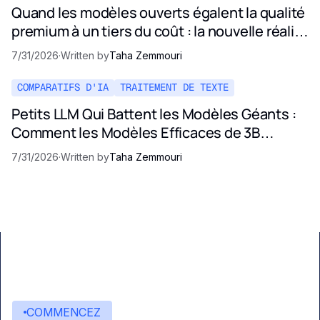
Quand les modèles ouverts égalent la qualité
premium à un tiers du coût : la nouvelle réalité
des prix de l'IA
7/31/2026
·
Written by
Taha Zemmouri
COMPARATIFS D'IA
TRAITEMENT DE TEXTE
Petits LLM Qui Battent les Modèles Géants :
Comment les Modèles Efficaces de 3B
Rivalisent avec Opus et GPT-5
7/31/2026
·
Written by
Taha Zemmouri
COMMENCEZ