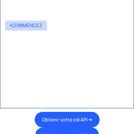
COMMENCEZ
Commencez à créer avec
Eden AI
Une interface unique pour intégrer les
meilleures technologies d’IA dans vos flux de
travail.
Obtenir votre clé API