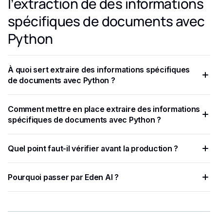
l’extraction de des informations
spécifiques de documents avec
Python
À quoi sert extraire des informations spécifiques
de documents avec Python ?
En utilisant cette API, les entreprises peuvent automatiser le
Comment mettre en place extraire des informations
processus d'extraction des données, ce qui leur permet de
spécifiques de documents avec Python ?
gagner du temps et d'accroître leur efficacité
opérationnelle.
Eden AI fournit une API simple et conviviale pour les
Quel point faut-il vérifier avant la production ?
développeurs qui vous permet d'extraire des informations
spécifiques de vos documents.
Maintenant que vous avez importé des packages sur Python
Pourquoi passer par Eden AI ?
et obtenu votre clé API, vous pouvez extraire des
informations spécifiques de votre document.
Eden AI centralise plusieurs fournisseurs IA, simplifie les
tests et limite les intégrations à maintenir.