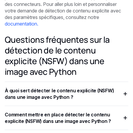
des connecteurs. Pour aller plus loin et personnaliser
votre demande de détection de contenu explicite avec
des paramètres spécifiques, consultez notre
documentation.
Questions fréquentes sur la
détection de le contenu
explicite (NSFW) dans une
image avec Python
À quoi sert détecter le contenu explicite (NSFW)
dans une image avec Python ?
Maintenant que vous avez importé des packages sur Python
Comment mettre en place détecter le contenu
et obtenu votre clé API, vous serez en mesure de détecter
explicite (NSFW) dans une image avec Python ?
du contenu explicite dans les images.