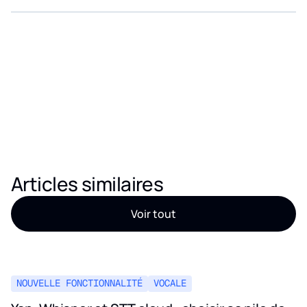
grâce aux crédits gratuits offerts par Eden AI.
entreprises : notre application vous permet d'appeler
pour comparer un visage saisi à une base de données de
plusieurs API d'IA.
Articles similaires
Voir tout
NOUVELLE FONCTIONNALITÉ
VOCALE