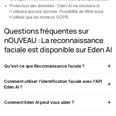
Protection des données : Eden AI ne stockera ni
n'utilisera aucune donnée. Possibilité de filtrer pour
n'utiliser que les moteurs GDPR.
Questions fréquentes sur
nOUVEAU : La reconnaissance
faciale est disponible sur Eden AI
Qu'est-ce que Reconnaissance faciale ?
Alors que détection de visage est une technologie
Comment utiliser l'identification faciale avec l'API
principalement utilisée pour trouver des visages humains sur
Eden AI ?
des images numériques. La reconnaissance faciale permet
d'identifier des individus en analysant et en faisant
Pour effectuer la reconnaissance faciale, vous devez créez
Comment Eden AI peut vous aider ?
correspondre des modèles en fonction des traits du visage
un compte sur Eden AI gratuitement . Ensuite, vous pourrez
de la personne. Cette technologie utilise l'intelligence
obtenir votre clé API directement depuis la page d'accueil
Eden AI représente l'avenir de l'utilisation de l'IA dans les
artificielle et des algorithmes d'apprentissage automatique