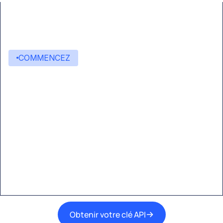
COMMENCEZ
Commencez à créer avec
Eden AI
Une interface unique pour intégrer les
meilleures technologies d’IA dans vos flux de
travail.
Obtenir votre clé API