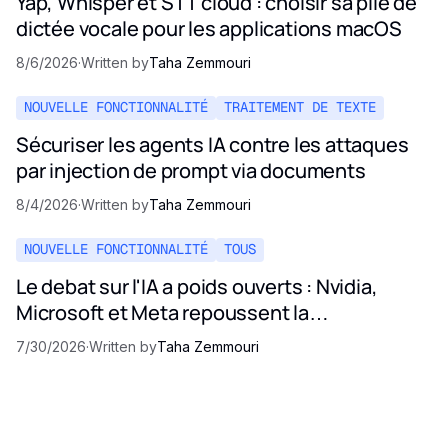
Yap, Whisper et STT cloud : choisir sa pile de
dictée vocale pour les applications macOS
8/6/2026
·
Written by
Taha Zemmouri
NOUVELLE FONCTIONNALITÉ
TRAITEMENT DE TEXTE
Sécuriser les agents IA contre les attaques
par injection de prompt via documents
8/4/2026
·
Written by
Taha Zemmouri
NOUVELLE FONCTIONNALITÉ
TOUS
Le debat sur l'IA a poids ouverts : Nvidia,
Microsoft et Meta repoussent la
reglementation de 2026
7/30/2026
·
Written by
Taha Zemmouri