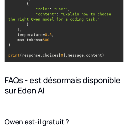
"role"
: 
"user"
"content"
: 
"Explain how to choose 
the right Qwen model for a coding task."
    temperature=
0.3
    max_tokens=
500
print
(response.choices[
0
FAQs - est désormais disponible
sur Eden AI
Qwen est-il gratuit ?