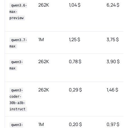
262K
1,04 $
6,24 $
qwen3.6-
max-
preview
1M
1,25 $
3,75 $
qwen3.7-
max
262K
0,78 $
3,90 $
qwen3-
max
262K
0,29 $
1,46 $
qwen3-
coder-
30b-a3b-
instruct
1M
0,20 $
0,97 $
qwen3-