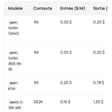
Modèle
Contexte
Entrée ($/M)
Sortie ($
1M
0,05 $
0,20 $
qwen-
turbo-
latest
1M
0,05 $
0,20 $
qwen-
turbo-
2025-04-
28
1M
0,26 $
0,78 $
qwen-
plus
262K
0,16 $
1,30 $
qwen3.5-
35b-a3b