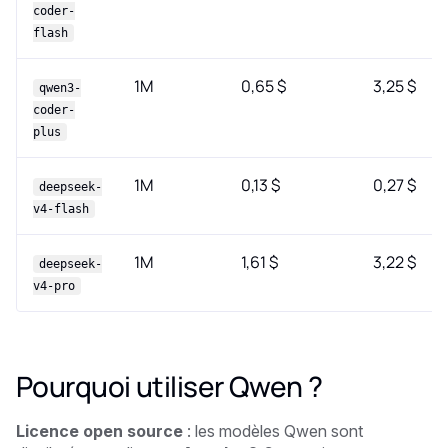
coder-
flash
1M
0,65 $
3,25 $
qwen3-
coder-
plus
1M
0,13 $
0,27 $
deepseek-
v4-flash
1M
1,61 $
3,22 $
deepseek-
v4-pro
Pourquoi utiliser Qwen ?
Licence open source
: les modèles Qwen sont