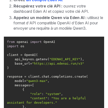
Récupérez votre clé API :
ouvrez votre
dashboard Eden AI et copiez votre clé API.
Appelez un modèle Qwen via Eden AI :
utilisez le
format d’API compatible OpenAI d’Eden AI pour
envoyer une requête à un modèle Qwen3.
from
 openai 
import
import
    api_key=os.getenv(
"EDENAI_API_KEY"
    base_url=
"https://api.edenai.run/v3"
    model=
"qwen3-max"
"role"
: 
"system"
"content"
: 
"You are a helpful 
assistant for developers."