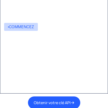
COMMENCEZ
Commencez à créer avec
Eden AI
Une interface unique pour intégrer les
meilleures technologies d’IA dans vos flux de
travail.
Obtenir votre clé API