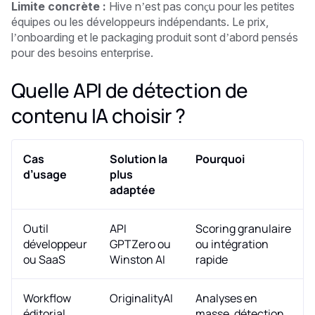
Limite concrète :
Hive n’est pas conçu pour les petites
équipes ou les développeurs indépendants. Le prix,
l’onboarding et le packaging produit sont d’abord pensés
pour des besoins enterprise.
Quelle API de détection de
contenu IA choisir ?
Cas
Solution la
Pourquoi
d’usage
plus
adaptée
Outil
API
Scoring granulaire
développeur
GPTZero ou
ou intégration
ou SaaS
Winston AI
rapide
Workflow
OriginalityAI
Analyses en
éditorial
masse, détection