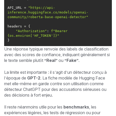
API_URL = 
"https://api-
inference.huggingface.co/models/openai-
community/roberta-base-openai-detector"
"Authorization"
: 
f"Bearer 
{os.environ[
'HF_TOKEN'
]}
"
}
Une réponse typique renvoie des labels de classification
avec des scores de confiance, indiquant généralement si
le texte semble plutôt
“Real”
ou
“Fake”
.
La limite est importante : il s’agit d’un détecteur conçu à
l’époque de
GPT-2
. La fiche modèle de Hugging Face
met elle-même en garde contre son utilisation comme
détecteur ChatGPT pour des accusations sérieuses ou
des décisions à fort enjeu.
Il reste néanmoins utile pour les
benchmarks
, les
expériences légères, les tests de régression ou pour