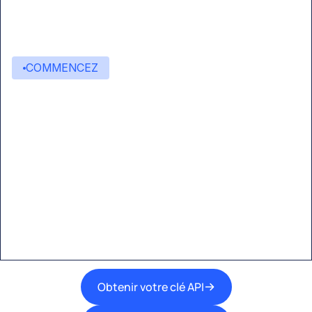
COMMENCEZ
Commencez à créer avec
Eden AI
Une interface unique pour intégrer les
meilleures technologies d’IA dans vos flux de
travail.
Obtenir votre clé API