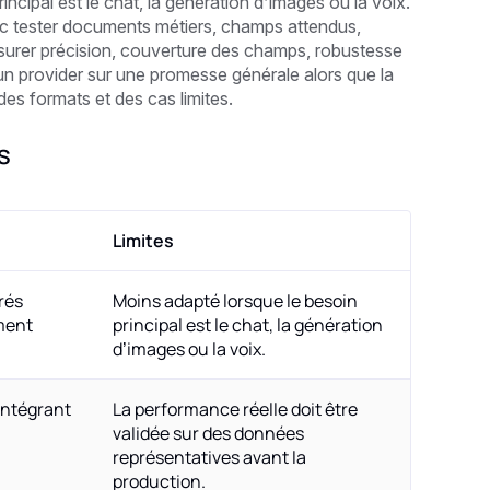
incipal est le chat, la génération d’images ou la voix.
donc tester documents métiers, champs attendus,
 mesurer précision, couverture des champs, robustesse
un provider sur une promesse générale alors que la
es formats et des cas limites.
s
Limites
rés
Moins adapté lorsque le besoin
ment
principal est le chat, la génération
d’images ou la voix.
intégrant
La performance réelle doit être
validée sur des données
représentatives avant la
production.