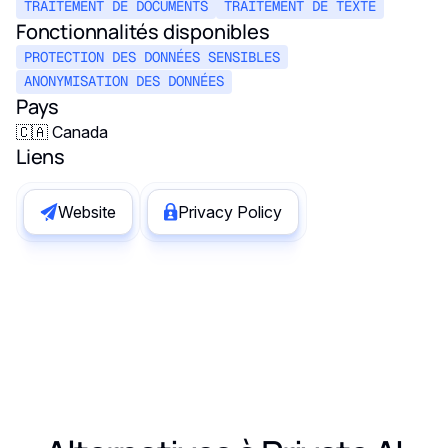
le meilleur choix en production.
TRAITEMENT DE DOCUMENTS
TRAITEMENT DE TEXTE
les coûts et la fiabilité du workflow.
Fonctionnalités disponibles
PROTECTION DES DONNÉES SENSIBLES
ANONYMISATION DES DONNÉES
Pays
🇨🇦 Canada
Liens
Website
Privacy Policy