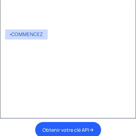
COMMENCEZ
Commencez à créer avec
Eden AI
Une interface unique pour intégrer les
meilleures technologies d’IA dans vos flux de
travail.
Obtenir votre clé API