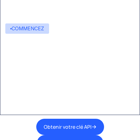
COMMENCEZ
Commencez à créer avec
Eden AI
Une interface unique pour intégrer les
meilleures technologies d’IA dans vos flux de
travail.
Obtenir votre clé API