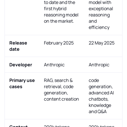
to date and the
model with
first hybrid
exceptional
reasoning model
reasoning
on the market.
and
efficiency
Release
February 2025
22 May 2025
date
Developer
Anthropic
Anthropic
Primary use
RAG, search &
code
cases
retrieval, code
generation,
generation,
advanced AI
content creation
chatbots,
knowledge
and Q&A
Context
200k tokens
200k tokens