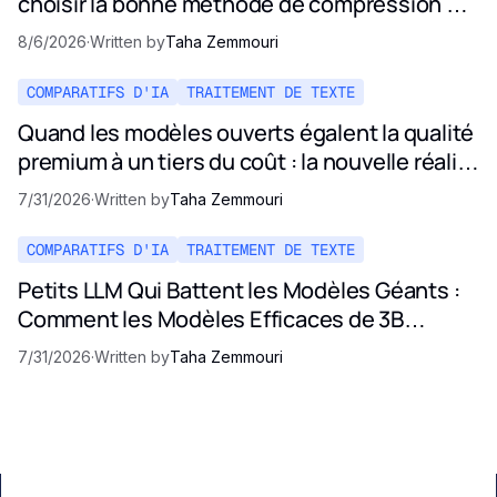
choisir la bonne méthode de compression de
prompt en 2026
8/6/2026
·
Written by
Taha Zemmouri
COMPARATIFS D'IA
TRAITEMENT DE TEXTE
Quand les modèles ouverts égalent la qualité
premium à un tiers du coût : la nouvelle réalité
des prix de l'IA
7/31/2026
·
Written by
Taha Zemmouri
COMPARATIFS D'IA
TRAITEMENT DE TEXTE
Petits LLM Qui Battent les Modèles Géants :
Comment les Modèles Efficaces de 3B
Rivalisent avec Opus et GPT-5
7/31/2026
·
Written by
Taha Zemmouri