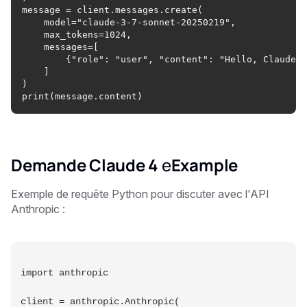
message = client.messages.create(
    model="claude-3-7-sonnet-20250219",
    max_tokens=1024,
    messages=[
        {"role": "user", "content": "Hello, Claude"}
    ]
)
print(message.content)
Demande Claude 4
e
Example
Exemple de requête Python pour discuter avec l'API
Anthropic :
import anthropic
client = anthropic.Anthropic(