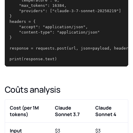
    "temperature": 0,
    "max_tokens": 16384,
    "providers": ["claude-3-7-sonnet-20250219"]
}
headers = {
    "accept": "application/json",
    "content-type": "application/json"
}
response = requests.post(url, json=payload, headers=
print(response.text)
Coûts analysis
Cost (per 1M
Claude
Claude
tokens)
Sonnet 3.7
Sonnet 4
Input
$3
$3