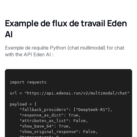
Example de flux de travail Eden
AI
Exemple de requête Python (chat multimodal) for chat
with the API Eden AI :
import requests
url = "https://api.edenai.run/v2/multimodal/chat"
payload = {
    "fallback_providers": ["DeepSeek-R1"],
    "response_as_dict": True,
    "attributes_as_list": False,
    "show_base_64": True,
    "show_original_response": False,