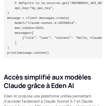
    # defaults to os.environ.get("ANTHROPIC_API_KEY"
    api_key="my_api_key",
)
message = client.messages.create(
    model="claude-sonnet-4-20250514",
    max_tokens=1024,
    messages=[
        {"role": "user", "content": "Hello, Claude"}
    ]
)
print(message.content)
Accès simplifié aux modèles
Claude grâce à Eden AI
Eden AI propose une plateforme unifiée permettant
d'accéder facilement à Claude Sonnet 3.7 et Claude