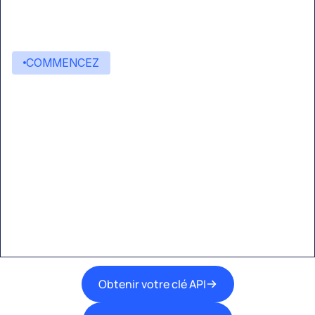
COMMENCEZ
Commencez à créer avec
Eden AI
Une interface unique pour intégrer les
meilleures technologies d’IA dans vos flux de
travail.
Obtenir votre clé API