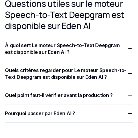
Questions utiles sur le moteur
Speech-to-Text Deepgram est
disponible sur Eden AI
À quoi sert Le moteur Speech-to-Text Deepgram
est disponible sur Eden AI ?
Deepgram est une start-up d'IA vocale de premier plan qui
Quels critères regarder pour Le moteur Speech-to-
utilise l'apprentissage profond de bout en bout pour fournir
Text Deepgram est disponible sur Eden AI ?
une reconnaissance vocale à grande échelle, fiable et
précise aux entreprises.
Nous sommes heureux d'annoncer que Deepgram a été
Quel point faut-il vérifier avant la production ?
intégré à la plateforme et à l'API Eden AI.
Deepgram, basée à San Francisco, a été fondée en 2015
Pourquoi passer par Eden AI ?
par Noah Shutty et Stephenson, diplômés en physique de
l'Université du Michigan.
Eden AI centralise plusieurs fournisseurs IA, simplifie les
tests et limite les intégrations à maintenir.