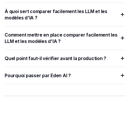
À quoi sert comparer facilement les LLM et les
modèles d'IA ?
Comparez facilement les modèles sur vos propres
Comment mettre en place comparer facilement les
données.
LLM et les modèles d'IA ?
Tâches d'analyse comparative (par exemple, précision,
Quel point faut-il vérifier avant la production ?
latence, coût pour 1 000 jetons).
Utilisez Case Fit Il n'existe pas de modèle unique qui
Pourquoi passer par Eden AI ?
convient le mieux à toutes les situations.
Eden AI centralise plusieurs fournisseurs IA, simplifie les
tests et limite les intégrations à maintenir.