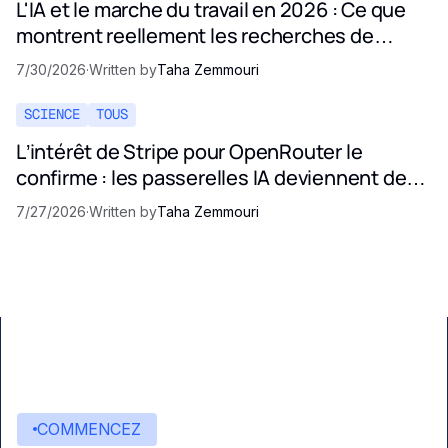
L'IA et le marche du travail en 2026 : Ce que
montrent reellement les recherches de
Stanford
7/30/2026
·
Written by
Taha Zemmouri
SCIENCE
TOUS
L’intérêt de Stripe pour OpenRouter le
confirme : les passerelles IA deviennent des
infrastructures critiques
7/27/2026
·
Written by
Taha Zemmouri
COMMENCEZ