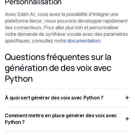
Personnalisation
Avec Eden AI, vous avez la possibilité d'intégrer une
plateforme tierce : nous pouvons développer rapidement
des connecteurs. Pour aller plus loin et personnaliser
votre demande de synthèse vocale avec des paramètres
spécifiques, consultez notre
documentation.
Questions fréquentes sur la
génération de des voix avec
Python
À quoi sert générer des voix avec Python ?
Dans ce didacticiel, vous apprendrez à utiliser l'API Text-to-
Comment mettre en place générer des voix avec
Speech en 5 minutes avec Python.
Python ?
Une fois que vous aurez importé des packages sur Python