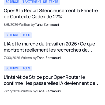
SCIENCE
TRAITEMENT DE TEXTE
OpenAI a Reduit Silencieusement la Fenetre
de Contexte Codex de 27%
8/6/2026
·
Written by
Taha Zemmouri
SCIENCE
TOUS
L'IA et le marche du travail en 2026 : Ce que
montrent reellement les recherches de
Stanford
7/30/2026
·
Written by
Taha Zemmouri
SCIENCE
TOUS
L’intérêt de Stripe pour OpenRouter le
confirme : les passerelles IA deviennent des
infrastructures critiques
7/27/2026
·
Written by
Taha Zemmouri