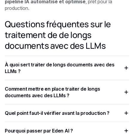
pipeline IA automatisé et optimisé
, prêt pour la
production.
Questions fréquentes sur le
traitement de de longs
documents avec des LLMs
À quoi sert traiter de longs documents avec des
LLMs ?
Traiter de longs documents avec des LLM ne consiste pas
Comment mettre en place traiter de longs
à tout envoyer d'un coup, mais à structurer intelligemment le
documents avec des LLMs ?
travail .
OCR ou extraction de texte : utilisez des APIs spécialisées
Quel point faut-il vérifier avant la production ?
dans la lecture de documents.
Grâce au découpage, au traitement par étapes et à la
Pourquoi passer par Eden AI ?
sélection du modèle le plus adapté à chaque tâche, vous