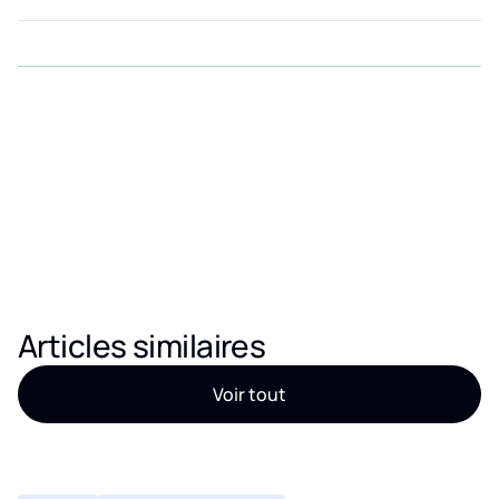
pouvez analyser des documents à grande échelle, de façon
Eden AI centralise plusieurs fournisseurs IA, simplifie les
fiable et économique.
tests et limite les intégrations à maintenir.
Articles similaires
Voir tout