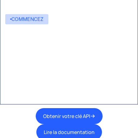
COMMENCEZ
Commencez à créer avec
Eden AI
Une interface unique pour intégrer les
meilleures technologies d’IA dans vos flux de
travail.
Obtenir votre clé API
Lire la documentation