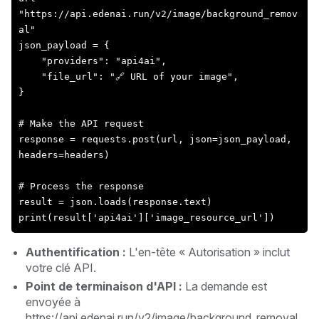
"https://api.edenai.run/v2/image/background_remov
al"
json_payload = {
    "providers": "api4ai",
    "file_url": "🔗 URL of your image",
}
# Make the API request
response = requests.post(url, json=json_payload, 
headers=headers)
# Process the response
result = json.loads(response.text)
print(result['api4ai']['image_resource_url'])
Authentification :
L'en-tête « Autorisation » inclut
votre clé API.
Point de terminaison d'API :
La demande est
envoyée à
https://api.edenai.run/v2/image/background_removal.