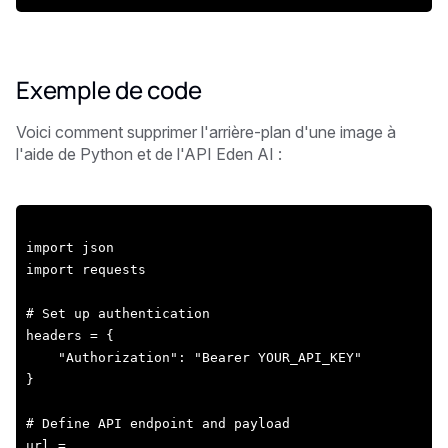
Exemple de code
Voici comment supprimer l'arrière-plan d'une image à
l'aide de Python et de l'API Eden AI :
import json
import requests
# Set up authentication
headers = {
    "Authorization": "Bearer YOUR_API_KEY"
}
# Define API endpoint and payload
url = 