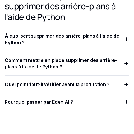
supprimer des arrière-plans à
l'aide de Python
À quoi sert supprimer des arrière-plans à l'aide de
Python ?
UNE Suppression de l'arrière-plan L'API est un outil puissant
Comment mettre en place supprimer des arrière-
qui détecte et isole automatiquement le sujet principal d'une
plans à l'aide de Python ?
image, en supprimant l'arrière-plan avec une grande
précision.
Dans ce didacticiel, vous allez apprendre à utiliser Python et
Quel point faut-il vérifier avant la production ?
Eden AI pour supprimer des arrière-plans sans effort.
À l'aide d'algorithmes avancés d'intelligence artificielle et
Pourquoi passer par Eden AI ?
d'apprentissage automatique, ces API analysent les images
pour séparer les objets de leur environnement, ce qui
Eden AI centralise plusieurs fournisseurs IA, simplifie les
permet aux utilisateurs de générer des arrière-plans
tests et limite les intégrations à maintenir.
transparents ou personnalisés.