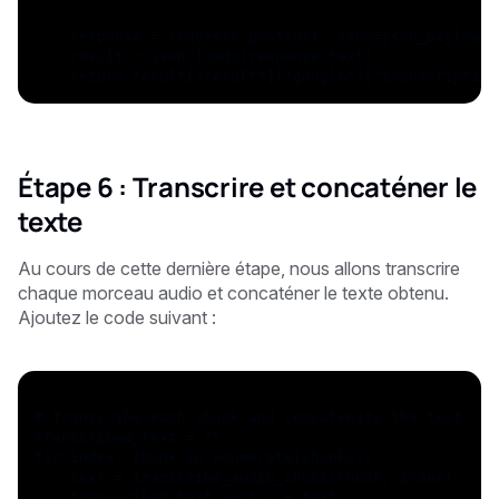
    response = requests.post(url, json=json_payload,
    result = json.loads(response.text)
    return result["result"]["google"]["transcription
Étape 6 : Transcrire et concaténer le
texte
Au cours de cette dernière étape, nous allons transcrire
chaque morceau audio et concaténer le texte obtenu.
Ajoutez le code suivant :
# Transcribe each chunk and concatenate the text
transcribed_text = ""
for index, chunk in enumerate(chunks):
    text = transcribe_audio_chunk(chunk, index)
    transcribed_text += " " + text