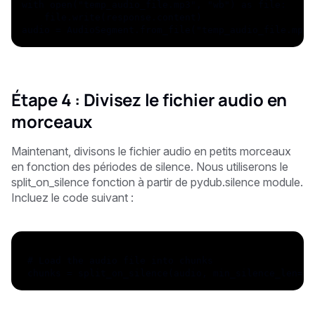
with open("temp_audio_file.mp3", "wb") as file:
    file.write(response.content)
audio = AudioSegment.from_file("temp_audio_file.mp3"
Étape 4 : Divisez le fichier audio en
morceaux
Maintenant, divisons le fichier audio en petits morceaux
en fonction des périodes de silence. Nous utiliserons le
split_on_silence
fonction à partir de
pydub.silence
module.
Incluez le code suivant :
 # Load the audio file into chunks
 chunks = split_on_silence(audio, min_silence_len=50