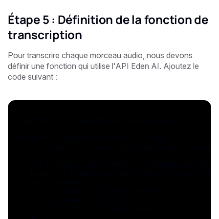
Étape 5 : Définition de la fonction de
transcription
Pour transcrire chaque morceau audio, nous devons
définir une fonction qui utilise l'API Eden AI. Ajoutez le
code suivant :
# Function to transcribe an audio chunk
def transcribe_audio_chunk(chunk, index):
    chunk.export(f"temp_chunk_{index}.mp3", format="
    url = "https://api.edenai.run/v2/audio/speech_to
    headers = {"Authorization": f"Bearer {api_key}"}
    json_payload = {
        "providers": "google, amazon",
        "language": "en-US",
        "file_url": f"🔗 your_audio_url",
    }