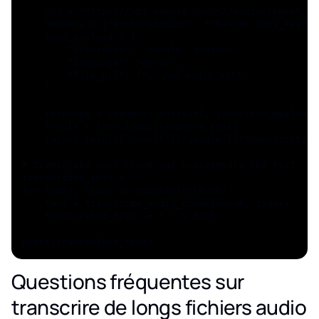
    url = "https://api.edenai.run/v2/audio/speech_to
    headers = {"Authorization": f"Bearer {api_key}"}
    json_payload = {
        "providers": "google, amazon",
        "language": "en-US",
        "file_url": f"🔗 you_audio_url",
    }
    response = requests.post(url, json=json_payload,
    result = json.loads(response.text)
    return result["result"]["google"]["transcription
# Transcribe each chunk and concatenate the text
transcribed_text = ""
for index, chunk in enumerate(chunks):
    text = transcribe_audio_chunk(chunk, index)
    transcribed_text += " " + text
print(transcribed_text)
Questions fréquentes sur
transcrire de longs fichiers audio