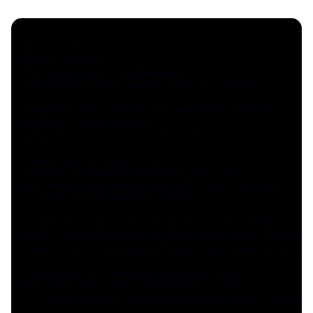
import json
import requests
from pydub import AudioSegment
from pydub.silence import split_on_silence
# Replace with your API key and audio file URL
api_key = "your_API_key"
audio_file_url = "your_audio_url"
# Download the audio file
response = requests.get(audio_file_url)
with open("temp_audio_file.mp3", "wb") as file:
    file.write(response.content)
# Load the audio file and split it into chunks
audio = AudioSegment.from_file("temp_audio_file.mp3"
chunks = split_on_silence(audio, min_silence_len=500
# Function to transcribe an audio chunk
def transcribe_audio_chunk(chunk, index):
    chunk.export(f"temp_chunk_{index}.mp3", format="