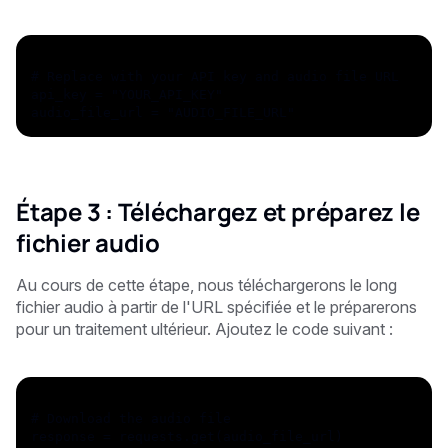
# Replace with your API key and audio file URL
api_key = "YOUR_API_KEY"
audio_file_url = "AUDIO_FILE_URL"
Étape 3 : Téléchargez et préparez le
fichier audio
Au cours de cette étape, nous téléchargerons le long
fichier audio à partir de l'URL spécifiée et le préparerons
pour un traitement ultérieur. Ajoutez le code suivant :
# Download the audio file
response = requests.get(audio_file_url)