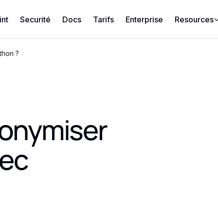
int
Securité
Docs
Tarifs
Enterprise
Resources
thon ?
onymiser
vec